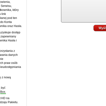
owienia,
 Serwisu,
kownika, który
 link
łanej pod ten
 do Konta
nika oraz Hasła.
Wyśl
 uzyskuje dostęp
o zapewniany
wnika Hasła i
orzystania z
awania danych
nie
ych praw osób
nieudostępniania
ię z nową
 być
V
Box.
t HD na
dzaju Pakietu.