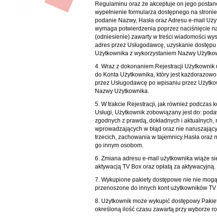
Regulaminu oraz że akceptuje on jego postan
wypełnienie formularza dostępnego na stronie
podanie Nazwy, Hasła oraz Adresu e-mail Użyt
wymaga potwierdzenia poprzez naciśnięcie na
(odniesienie) zawarty w treści wiadomości wys
adres przez Usługodawcę, uzyskanie dostępu
Użytkownika z wykorzystaniem Nazwy Użytkow
4. Wraz z dokonaniem Rejestracji Użytkownik
do Konta Użytkownika, który jest każdorazow
przez Usługodawcę po wpisaniu przez Użytko
Nazwy Użytkownika.
5. W trakcie Rejestracji, jak również podczas k
Usługi, Użytkownik zobowiązany jest do: pod
zgodnych z prawdą, dokładnych i aktualnych, 
wprowadzających w błąd oraz nie naruszając
trzecich, zachowania w tajemnicy Hasła oraz 
go innym osobom.
6. Zmiana adresu e-mail użytkownika wiąże s
aktywacją TV Box oraz opłatą za aktywacyjną.
7. Wykupione pakiety dostępowe nie nie mogą
przenoszone do innych kont użytkowników T
8. Użytkownik może wykupić dostępowy Pakie
określoną ilość czasu zawartą przy wyborze ro