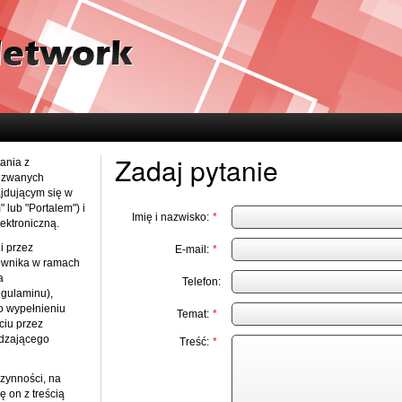
Zadaj pytanie
ania z
j zwanych
ajdującym się w
lub "Portalem") i
Imię i nazwisko:
*
ektroniczną.
i przez
E-mail:
*
kownika w ramach
a
Telefon:
egulaminu),
o wypełnieniu
Temat:
*
ciu przez
rdzającego
Treść:
*
czynności, na
ę on z treścią