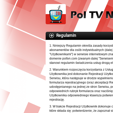
Regulamin
1. Niniejszy Regulamin określa zasady korzyst
abonamentów dla osób indywidualnych (dale
"Użytkownikami") w serwisie internetowym zn
domenie poltvn.com (zwanym dalej "Serwisem" 
stanowi regulamin świadczenia usług drogą el
2. Warunkiem rozpoczęcia korzystania z Usług
Użytkownika jest dokonanie Rejestracji Użyt
Serwisu, która następuje w drodze wypełnieni
formularza rejestracyjnego (oraz akceptacji R
udostępnianego na jednej ze stron Serwisu, p
odpowiednich rubryk formularza oraz naciśnię
Użytkownika odpowiedniego klawisza potwie
rejestrację.
3. W trakcie Rejestracji Użytkownik dokonuje 
które składa się:
potwierdzenie, że zapoznał si