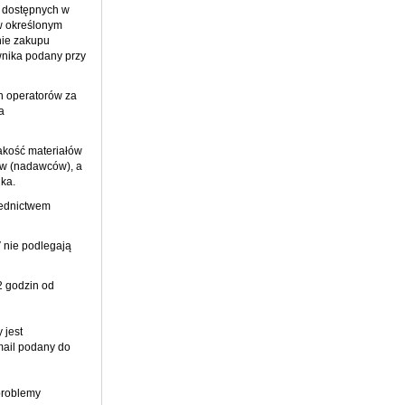
 dostępnych w
 w określonym
nie zakupu
wnika podany przy
h operatorów za
a
akość materiałów
ów (nadawców), a
ika.
rednictwem
 nie podlegają
2 godzin od
 jest
mail podany do
problemy