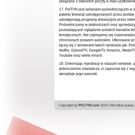
związane z odbiorem poczty e-mail użytkowni
17. PolTVN jest serwisem pośredniczącym w o
pakiety telewizji udostępnianych przez portale,
udostępniają programy telewizyjne przez inter
Pośredniczymy w płatnościach oraz sprzedaż
pozwalających oglądanie polskich kanałów tel
tematycznych. Nie zajmujemy się rozprowadz
chronionych prawem autorskim. Oferowane pr
łączą się z serwerami takich serwisów jak:
Pol
Netflix,
GolvodTV, GoogleTV, Amazon, WeebTV,
Youtube oraz wiele innych.
18. Dokonując rejestracji w naszym serwisie, 
jednocześnie oświadcza, iż zapoznał się z re
akceptuje jego warunki.
Copyright by
POLTVN.com
2014 | Wszelkie prawa 